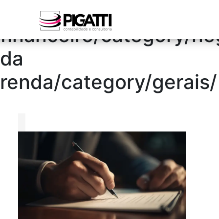
/blog/category/bpo
financeiro/category/n
da
renda/category/gerais/