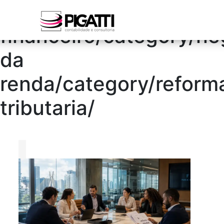
/blog/category/bpo
financeiro/category/n
da
renda/category/reform
tributaria/