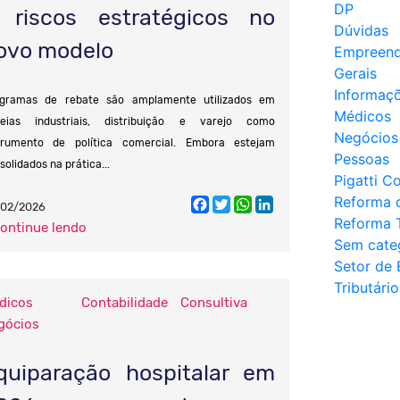
DP
 riscos estratégicos no
Dúvidas
ovo modelo
Empreend
Gerais
Informaç
gramas de rebate são amplamente utilizados em
Médicos
eias industriais, distribuição e varejo como
Negócios
trumento de política comercial. Embora estejam
Pessoas
solidados na prática...
Pigatti C
Reforma 
Facebook
Twitter
WhatsApp
LinkedIn
/02/2026
Reforma T
continue lendo
Sem cate
Setor de 
Tributário
dicos
Contabilidade Consultiva
gócios
quiparação hospitalar em