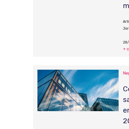
m
Art
Jor
28/
+ 
Ne
C
s
e
2