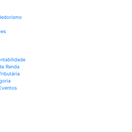
edorismo
ões
ontabilidade
da Renda
ributária
goria
Eventos