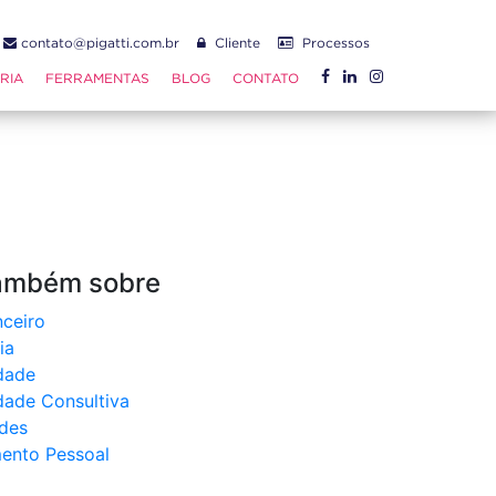
5
contato@pigatti.com.br
Cliente
Processos
y/reforma da
RIA
FERRAMENTAS
BLOG
CONTATO
também sobre
ceiro
ia
dade
dade Consultiva
des
ento Pessoal