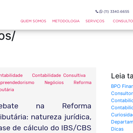
(11) 3340.665
y/dicas/page/2/categor
QUEM SOMOS
METODOLOGIA
SERVIÇOS
CONSULTO
os/
Leia 
ntabilidade
Contabilidade Consultiva
preendedorismo
Negócios
Reforma
BPO Finan
butária
Consultor
Contabili
ebate na Reforma
Contabili
Curiosida
ributária: natureza jurídica,
Departam
ase de cálculo do IBS/CBS
Dicas