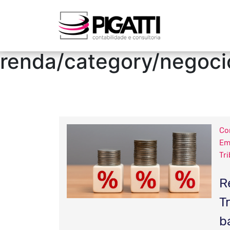
/blog/category/pigati
contabilidade/categor
renda/category/negoci
Co
Em
Tri
R
T
b