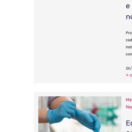
e
n
Pro
cad
ins
con
26
+ 
Mé
Ne
E