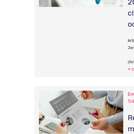
2
c
o
Art
Jor
09
+ 
Em
Tri
R
m