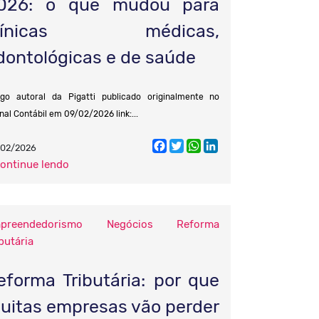
026: o que mudou para
línicas médicas,
dontológicas e de saúde
igo autoral da Pigatti publicado originalmente no
nal Contábil em 09/02/2026 link:...
Facebook
Twitter
WhatsApp
LinkedIn
/02/2026
continue lendo
preendedorismo
Negócios
Reforma
butária
eforma Tributária: por que
uitas empresas vão perder