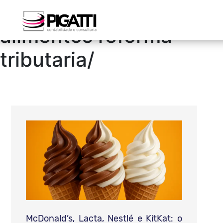
/blog/classificacao de
alimentos reforma
tributaria/
McDonald’s, Lacta, Nestlé e KitKat: o