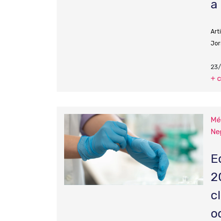
a
Art
Jor
23
+ 
Mé
Ne
E
2
c
o