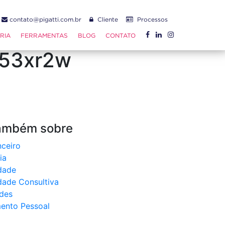
5
contato@pigatti.com.br
Cliente
Processos
L2SuQF3_VnuHurl0MQ
RIA
FERRAMENTAS
BLOG
CONTATO
53xr2w
também sobre
ceiro
ia
dade
dade Consultiva
des
ento Pessoal