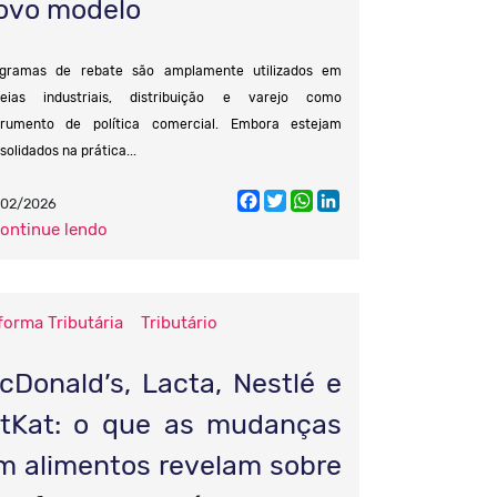
ovo modelo
gramas de rebate são amplamente utilizados em
eias industriais, distribuição e varejo como
trumento de política comercial. Embora estejam
solidados na prática...
Facebook
Twitter
WhatsApp
LinkedIn
/02/2026
continue lendo
forma Tributária
Tributário
cDonald’s, Lacta, Nestlé e
itKat: o que as mudanças
m alimentos revelam sobre