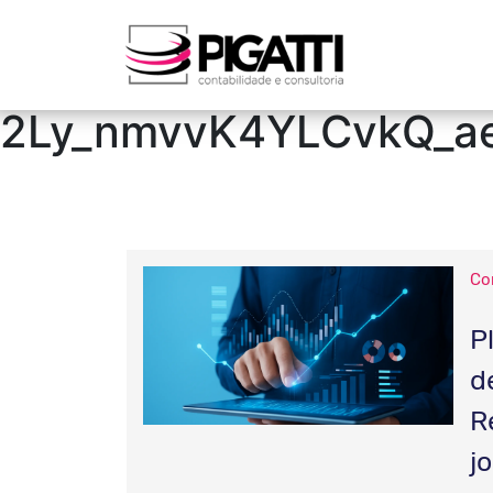
/blog/page/2/?
fbclid=IwZXh0bgNhZ
2Ly_nmvvK4YLCvkQ_a
Co
P
d
R
j