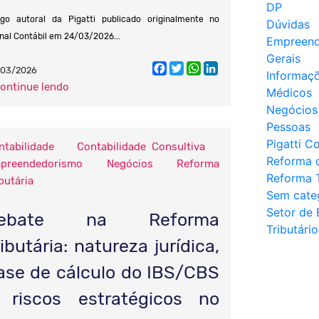
DP
igo autoral da Pigatti publicado originalmente no
Dúvidas
nal Contábil em 24/03/2026...
Empreend
Gerais
Facebook
Twitter
WhatsApp
LinkedIn
/03/2026
Informaç
continue lendo
Médicos
Negócios
Pessoas
Pigatti C
ntabilidade
Contabilidade Consultiva
Reforma 
preendedorismo
Negócios
Reforma
Reforma T
butária
Sem cate
Setor de 
ebate na Reforma
Tributário
ributária: natureza jurídica,
ase de cálculo do IBS/CBS
 riscos estratégicos no