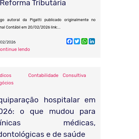
 Reforma Tributária
igo autoral da Pigatti publicado originalmente no
nal Contábil em 20/02/2026 link:...
Facebook
Twitter
WhatsApp
LinkedIn
/02/2026
continue lendo
dicos
Contabilidade Consultiva
gócios
quiparação hospitalar em
026: o que mudou para
línicas médicas,
dontológicas e de saúde