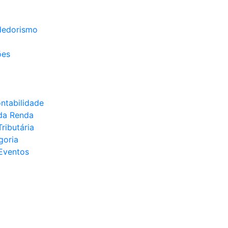
edorismo
ões
ontabilidade
da Renda
ributária
goria
Eventos