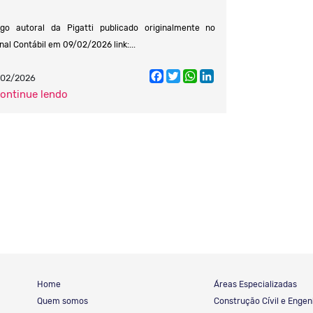
igo autoral da Pigatti publicado originalmente no
nal Contábil em 09/02/2026 link:...
Facebook
Twitter
WhatsApp
LinkedIn
/02/2026
continue lendo
Home
Áreas Especializadas
Quem somos
Construção Cívil e Engen