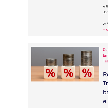
Art
Jor
24
+ 
Co
Em
Tri
R
T
b
e