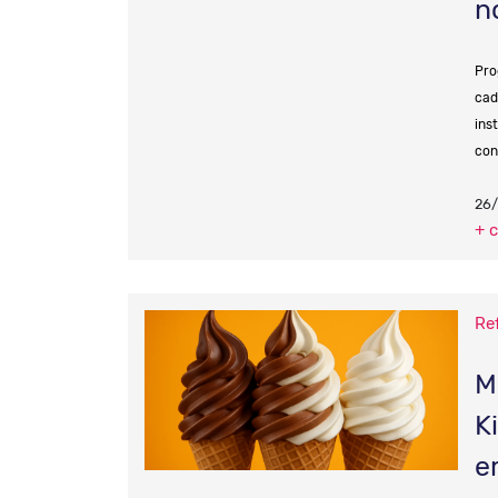
n
Pro
cad
ins
con
26
+ 
Re
M
K
e