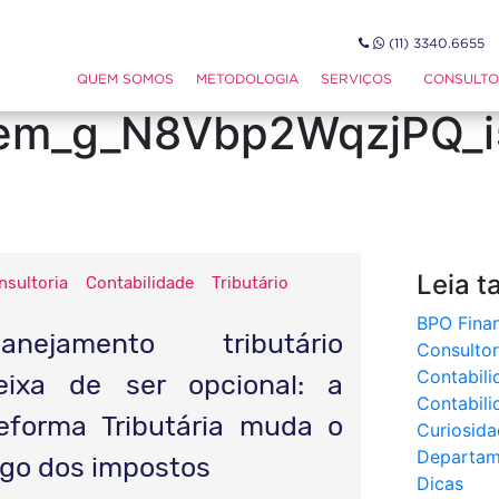
(11) 3340.665
W0CMTEAAR7Vos0PQQlO
QUEM SOMOS
METODOLOGIA
SERVIÇOS
CONSULTO
em_g_N8Vbp2WqzjPQ_i
Leia 
nsultoria
Contabilidade
Tributário
BPO Finan
lanejamento tributário
Consultor
Contabili
eixa de ser opcional: a
Contabili
eforma Tributária muda o
Curiosida
Departam
ogo dos impostos
Dicas